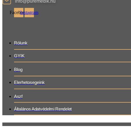
info@puremedik.hu
Facebook
Instagram
Rólunk
GYIK
Blog
Elerhetosegeink
Aszf
Általános Adatvédelmi Rendelet