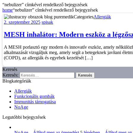
“nebulizer” címkével rendelkező bejegyzések
home
“nebulizer” címkével rendelkező bejegyzések
Categories
Allergiák
2. szeptember 2025
spisak
MESH inhalátor: Modern eszköz a légzősz
A MESH porlasztó egy modern és innovatív eszköz, amely nélkülözhet
alkalmazását vizsgáljuk meg, amely segít a betegeknek javítani életm
(COPD), az allergiák és egyebek kezelését […]
Keresés
Keresés:
Blogkategóriák
Allergiák
Funkcionális gombák
Immunitás támogatása
NoAge
Legutóbbi bejegyzések
NoAge – Állítsd meg az öregedést 5 lépésben – Állítsd meg az ö