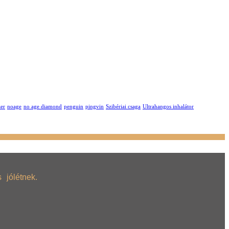
zer
noage
no age diamond
penguin
pingvin
Szibériai csaga
Ultrahangos inhalátor
jólétnek.