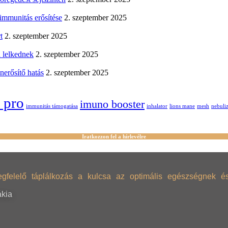
immunitás erősítése
2. szeptember 2025
t
2. szeptember 2025
a lelkednek
2. szeptember 2025
erősítő hatás
2. szeptember 2025
 pro
imuno booster
immunitás támogatása
inhalator
lions mane
mesh
nebuli
Iratkozzon fel a hírlevélre
lelő táplálkozás a kulcsa az optimális egészségnek és 
ákia