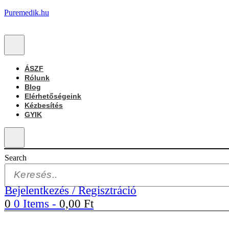
Puremedik.hu
ÁSZF
Rólunk
Blog
Elérhetőségeink
Kézbesítés
GYIK
Search
Bejelentkezés / Regisztráció
0
0 Items
-
0,00
Ft
Allergiák
Cukorbetegeknek