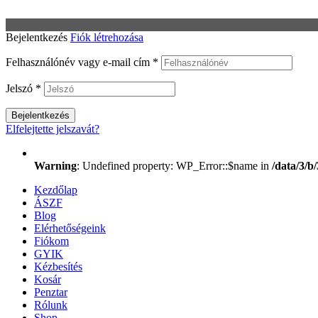
Bejelentkezés
Fiók létrehozása
Felhasználónév vagy e-mail cím
*
Jelszó
*
Bejelentkezés
Elfelejtette jelszavát?
Warning
: Undefined property: WP_Error::$name in
/data/3/
Kezdőlap
ÁSZF
Blog
Elérhetőségeink
Fiókom
GYIK
Kézbesítés
Kosár
Penztar
Rólunk
Shop