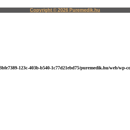
Copyright © 2026 Puremedik.hu
b/3bfe7389-123c-403b-b540-1c77d21ebd75/puremedik.hu/web/wp-co