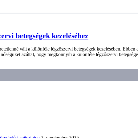
ervi betegségek kezeléséhez
etlenné vált a különféle légzőszervi betegségek kezelésében. Ebben a
inőségüket azáltal, hogy megkönnyíti a különféle légzőszervi betegsége
regedést sejtszinten
2. szeptember 2025