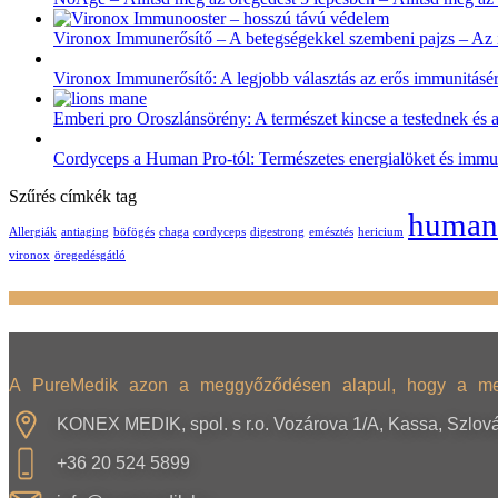
Vironox Immunerősítő – A betegségekkel szembeni pajzs – Az 
Vironox Immunerősítő: A legjobb választás az erős immunitásér
Emberi pro Oroszlánsörény: A természet kincse a testednek és 
Cordyceps a Human Pro-tól: Természetes energialöket és immun
Szűrés címkék tag
human
Allergiák
antiaging
böfögés
chaga
cordyceps
digestrong
emésztés
hericium
vironox
öregedésgátló
A PureMedik azon a meggyőződésen alapul, hogy a megfe
KONEX MEDIK, spol. s r.o. Vozárova 1/A, Kassa, Szlov
+36 20 524 5899