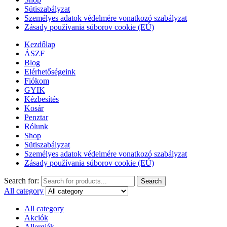
Sütiszabályzat
Személyes adatok védelmére vonatkozó szabályzat
Zásady používania súborov cookie (EÚ)
Kezdőlap
ÁSZF
Blog
Elérhetőségeink
Fiókom
GYIK
Kézbesítés
Kosár
Penztar
Rólunk
Shop
Sütiszabályzat
Személyes adatok védelmére vonatkozó szabályzat
Zásady používania súborov cookie (EÚ)
Search for:
Search
All category
All category
Akciók
Allergiák