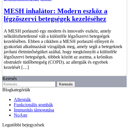
MESH inhalátor: Modern eszköz a
légzőszervi betegségek kezeléséhez
A MESH porlasztó egy modern és innovatív eszköz, amely
nélkülözhetetlenné vált a különféle légzőszervi betegségek
kezelésében. Ebben a cikkben a MESH porlasztó előnyeit és
gyakorlati alkalmazását vizsgáljuk meg, amely segít a betegeknek
javítani életminőségüket azáltal, hogy megkönnyíti a különféle
légzőszervi betegségek, többek között az asztma, a krónikus
obstruktív tüdőbetegség (COPD), az allergiák és egyebek
kezelését […]
Keresés
Keresés:
Blogkategóriák
Allergiák
Funkcionális gombák
Immunitás támogatása
NoAge
Legutóbbi bejegyzések