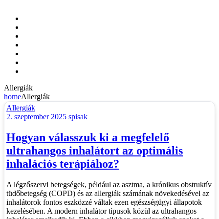
Allergiák
Cukorbetegeknek
Emésztés
Funkcionális gombák
Immunitás támogatása
Táplálékkiegészítők
Akciók
Allergiák
home
Allergiák
Categories
Allergiák
2. szeptember 2025
spisak
Hogyan válasszuk ki a megfelelő
ultrahangos inhalátort az optimális
inhalációs terápiához?
A légzőszervi betegségek, például az asztma, a krónikus obstruktív
tüdőbetegség (COPD) és az allergiák számának növekedésével az
inhalátorok fontos eszközzé váltak ezen egészségügyi állapotok
kezelésében. A modern inhalátor típusok közül az ultrahangos