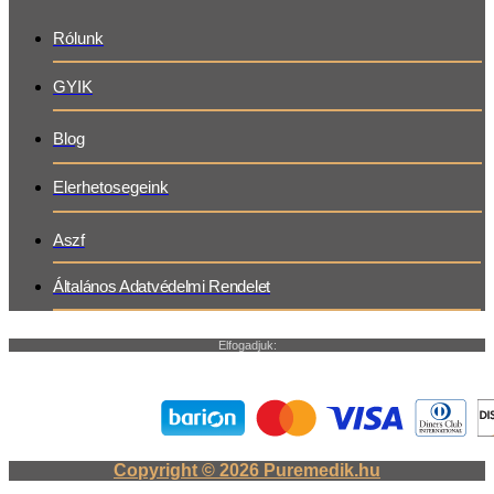
Rólunk
GYIK
Blog
Elerhetosegeink
Aszf
Általános Adatvédelmi Rendelet
Elfogadjuk:
Copyright © 2026 Puremedik.hu