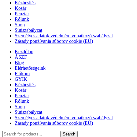
Kézbesítés
Kosár
Penztar
Rólunk
Shop
Sütiszabályzat
Személyes adatok védelmére vonatkozó szabályzat
Zásady používania súborov cookie (EÚ)
Kezdőlap
ÁSZF
Blog
Elérhetőségeink
Fiókom
GYIK
Kézbesítés
Kosár
Penztar
Rólunk
Shop
Sütiszabályzat
Személyes adatok védelmére vonatkozó szabályzat
Zásady používania súborov cookie (EÚ)
Search
Search