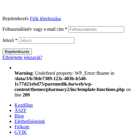
Bejelentkezés
Fiók létrehozása
Felhasználónév vagy e-mail cím
*
Jelszó
*
Bejelentkezés
Elfelejtette jelszavát?
Warning
: Undefined property: WP_Error::$name in
/data/3/b/3bfe7389-123c-403b-b540-
1c77d21ebd75/puremedik.hu/web/wp-
content/themes/pharmacy2/inc/template-functions.php
on
line
209
Kezdőlap
ÁSZF
Blog
Elérhetőségeink
Fiókom
GYIK