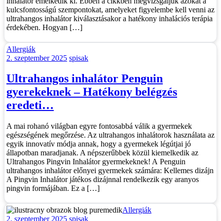
inhalátor emelkedik ki. Ebben a cikkben megvizsgáljuk azokat a
kulcsfontosságú szempontokat, amelyeket figyelembe kell venni az
ultrahangos inhalátor kiválasztásakor a hatékony inhalációs terápia
érdekében. Hogyan […]
Categories
Allergiák
2. szeptember 2025
spisak
Ultrahangos inhalátor Penguin
gyerekeknek – Hatékony belégzés
eredeti…
A mai rohanó világban egyre fontosabbá válik a gyermekek
egészségének megőrzése. Az ultrahangos inhalátorok használata az
egyik innovatív módja annak, hogy a gyermekek légútjai jó
állapotban maradjanak. A népszerűbbek közül kiemelkedik az
Ultrahangos Pingvin Inhalátor gyermekeknek! A Penguin
ultrahangos inhalátor előnyei gyermekek számára: Kellemes dizájn
A Pingvin Inhalátor játékos dizájnnal rendelkezik egy aranyos
pingvin formájában. Ez a […]
Categories
Allergiák
2. szeptember 2025
spisak