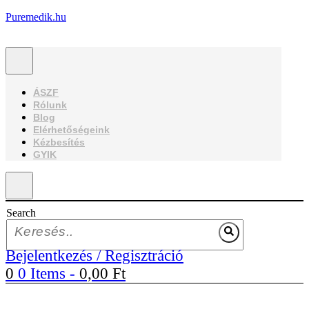
Puremedik.hu
ÁSZF
Rólunk
Blog
Elérhetőségeink
Kézbesítés
GYIK
Search
Bejelentkezés / Regisztráció
0
0 Items
-
0,00
Ft
Menu