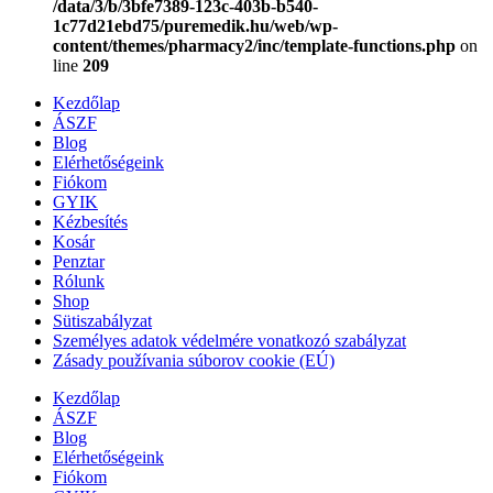
/data/3/b/3bfe7389-123c-403b-b540-
1c77d21ebd75/puremedik.hu/web/wp-
content/themes/pharmacy2/inc/template-functions.php
on
line
209
Kezdőlap
ÁSZF
Blog
Elérhetőségeink
Fiókom
GYIK
Kézbesítés
Kosár
Penztar
Rólunk
Shop
Sütiszabályzat
Személyes adatok védelmére vonatkozó szabályzat
Zásady používania súborov cookie (EÚ)
Kezdőlap
ÁSZF
Blog
Elérhetőségeink
Fiókom