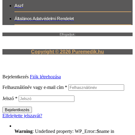
Aszf
Általános Adatvédelmi Rendelet
Elfogadjuk:
Copyright © 2026 Puremedik.hu
Bejelentkezés
Fiók létrehozása
Felhasználónév vagy e-mail cím
*
Jelszó
*
Bejelentkezés
Elfelejtette jelszavát?
Warning
: Undefined property: WP_Error::$name in