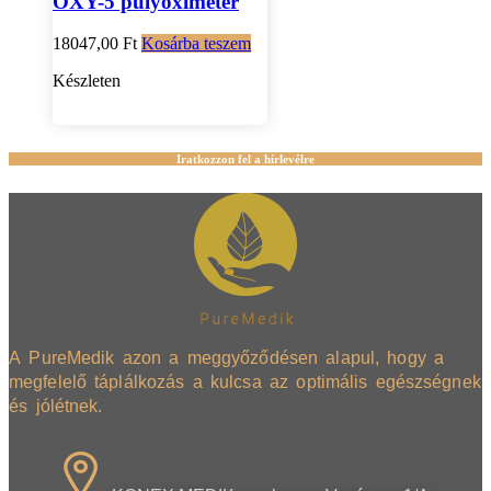
OXY-5 pulyoximéter
18047,00
Ft
Kosárba teszem
Készleten
Iratkozzon fel a hírlevélre
A PureMedik azon a meggyőződésen alapul, hogy a
megfelelő táplálkozás a kulcsa az optimális egészségnek
és jólétnek.