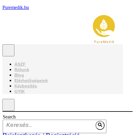
Puremedik.hu
ÁSZF
Rólunk
Blog
Elérhetőségeink
Kézbesítés
GYIK
Search