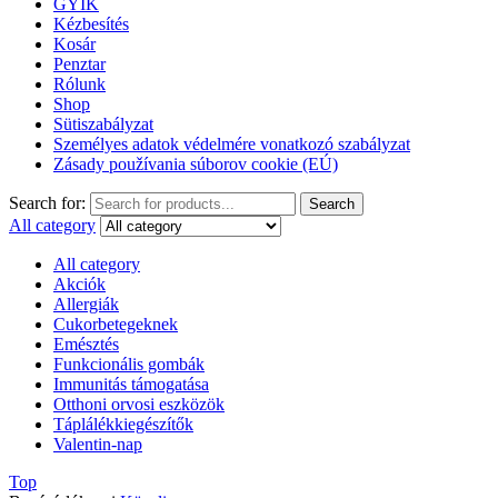
GYIK
Kézbesítés
Kosár
Penztar
Rólunk
Shop
Sütiszabályzat
Személyes adatok védelmére vonatkozó szabályzat
Zásady používania súborov cookie (EÚ)
Search for:
Search
All category
All category
Akciók
Allergiák
Cukorbetegeknek
Emésztés
Funkcionális gombák
Immunitás támogatása
Otthoni orvosi eszközök
Táplálékkiegészítők
Valentin-nap
Top