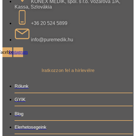
KONEX MEDIK, spol. s r.o. Vozárova 1/A,
Kassa, Szlovákia
+36 20 524 5899
info@puremedik.hu
Facebook
Instagram
Iratkozzon fel a hírlevélre
Rólunk
GYIK
Blog
Elerhetosegeink