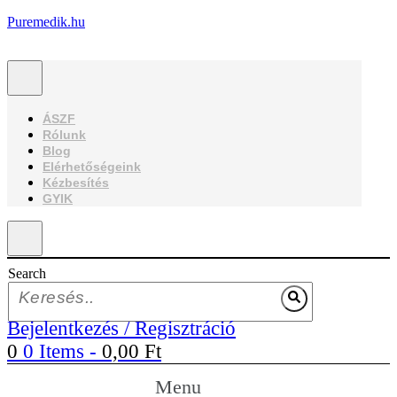
Puremedik.hu
ÁSZF
Rólunk
Blog
Elérhetőségeink
Kézbesítés
GYIK
Search
Bejelentkezés / Regisztráció
0
0 Items
-
0,00
Ft
Menu