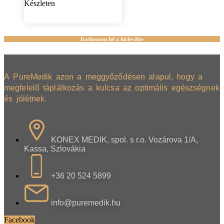
Készleten
Iratkozzon fel a hírlevélre
A PureMedik azon a meggyőződésen alapul, hogy a
megfelelő táplálkozás a kulcsa az optimális egészségnek
és jólétnek.
KONEX MEDIK, spol. s r.o. Vozárova 1/A,
Kassa, Szlovákia
+36 20 524 5899
info@puremedik.hu
Facebook