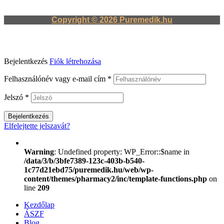
Copyright © 2026 Puremedik.hu
Bejelentkezés
Fiók létrehozása
Felhasználónév vagy e-mail cím
*
Jelszó
*
Bejelentkezés
Elfelejtette jelszavát?
Warning
: Undefined property: WP_Error::$name in
/data/3/b/3bfe7389-123c-403b-b540-
1c77d21ebd75/puremedik.hu/web/wp-
content/themes/pharmacy2/inc/template-functions.php
on
line
209
Kezdőlap
ÁSZF
Blog