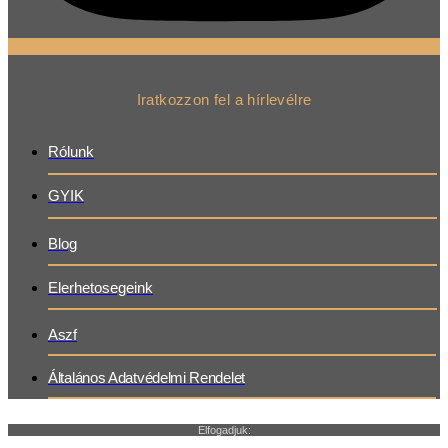
Iratkozzon fel a hírlevélre
Rólunk
GYIK
Blog
Elerhetosegeink
Aszf
Általános Adatvédelmi Rendelet
Elfogadjuk: