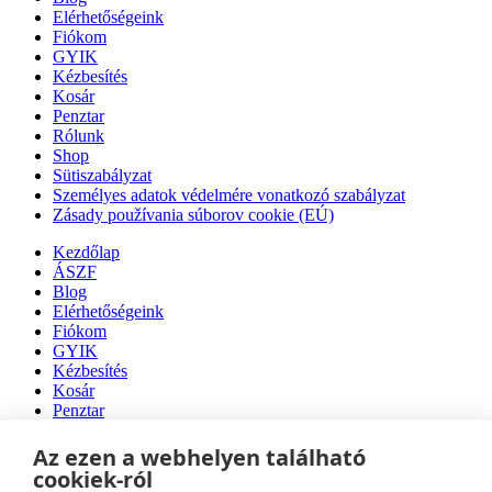
Elérhetőségeink
Fiókom
GYIK
Kézbesítés
Kosár
Penztar
Rólunk
Shop
Sütiszabályzat
Személyes adatok védelmére vonatkozó szabályzat
Zásady používania súborov cookie (EÚ)
Kezdőlap
ÁSZF
Blog
Elérhetőségeink
Fiókom
GYIK
Kézbesítés
Kosár
Penztar
Rólunk
Shop
Az ezen a webhelyen található
Sütiszabályzat
cookiek-ról
Személyes adatok védelmére vonatkozó szabályzat